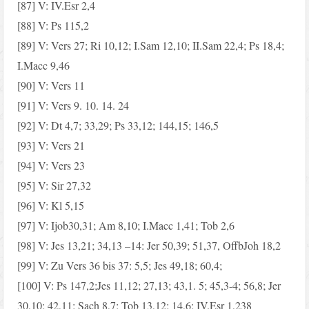
[87] V: IV.Esr 2,4
[88] V: Ps 115,2
[89] V: Vers 27; Ri 10,12; I.Sam 12,10; II.Sam 22,4; Ps 18,4;
I.Macc 9,46
[90] V: Vers 11
[91] V: Vers 9. 10. 14. 24
[92] V: Dt 4,7; 33,29; Ps 33,12; 144,15; 146,5
[93] V: Vers 21
[94] V: Vers 23
[95] V: Sir 27,32
[96] V: Kl 5,15
[97] V: Ijob30,31; Am 8,10; I.Macc 1,41; Tob 2,6
[98] V: Jes 13,21; 34,13 –14: Jer 50,39; 51,37, OffbJoh 18,2
[99] V: Zu Vers 36 bis 37: 5,5; Jes 49,18; 60,4;
[100] V: Ps 147,2;Jes 11,12; 27,13; 43,1. 5; 45,3-4; 56,8; Jer
30,10; 42,11; Sach 8,7; Tob 13,12; 14,6; IV.Esr 1,238