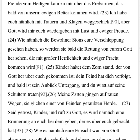
Freude vom Heiligen kam zu mir über das Erebarmen, das
bald von unserm ewigen Retter kommen wird. (23) Ich habe
euch nämlich mit Trauern und Klagen weggeschickt
[90]
, aber
Gott wird mir euch wiedergeben mit Lust und ewiger Freude.
(24) Wie nämlich die Bewohner Sions eure Verschleppung
gesehen haben, so werden sie bald die Rettung von eurem Gott
her sehen, die mit großer Herrlichkeit und ewiger Pracht
kommen wird
[91]
. (25) Kinder haltet dem Zorn stand, der von
Gott her über euch gekommen ist; dein Feind hat dich verfolgt,
und bald ist sein Anblick Untergang, und du wirst auf seine
Schultern treten
[92]
.(26) Meine Zarten gingen auf rauen
Wegen, sie glichen einer von Feinden geraubten Herde. – (27)
Seid getrost, Kinder, und ruft zu Gott, es wird nämlich eine
Erinnerung an euch bei dem geben, der es über euch gebracht
hat.
[93]
(28) Wie es nämlich eure Einsicht war, von Gott
abzuirren, so sollt ihr zehnfach umkehren, um ihn zu suchen.