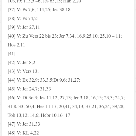
103,19; 113,5 –6; Jes 63,15; Hab 2,20
[37] V: Ps 7,6; 114,25; Jes 38,18
[38] V: Ps 74,21
[39] V: Jer 27,11
[40] V: Zu Vers 22 bis 23: Jer 7,34; 16,9;25,10; 25,10 – 11;
Hos 2,11
[41]
[42] V: Jer 8,2
[43] V: Vers 13;
[44] V: Ex 32,9; 33,3.5;Dt 9,6; 31,27;
[45] V: Jer 24,7; 31,33
[46] V: Dt 3o,3; Jes 11,12; 27,13; Jer 3,18; 16,15; 23,3; 24,7;
31,8. 33; 50,4; Hes 11,17; 20,41; 34,13; 37,21; 36,24; 39,28;
Tob 13,12; 14,6; Hebr 10,16 -17
[47] V: Jer 31,33
[48] V: KL 4,22