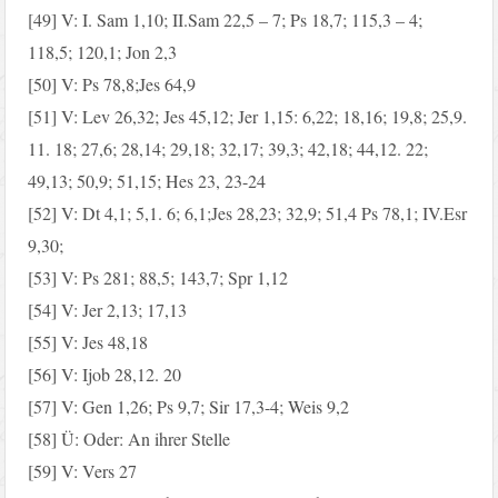
[49] V: I. Sam 1,10; II.Sam 22,5 – 7; Ps 18,7; 115,3 – 4;
118,5; 120,1; Jon 2,3
[50] V: Ps 78,8;Jes 64,9
[51] V: Lev 26,32; Jes 45,12; Jer 1,15: 6,22; 18,16; 19,8; 25,9.
11. 18; 27,6; 28,14; 29,18; 32,17; 39,3; 42,18; 44,12. 22;
49,13; 50,9; 51,15; Hes 23, 23-24
[52] V: Dt 4,1; 5,1. 6; 6,1;Jes 28,23; 32,9; 51,4 Ps 78,1; IV.Esr
9,30;
[53] V: Ps 281; 88,5; 143,7; Spr 1,12
[54] V: Jer 2,13; 17,13
[55] V: Jes 48,18
[56] V: Ijob 28,12. 20
[57] V: Gen 1,26; Ps 9,7; Sir 17,3-4; Weis 9,2
[58] Ü: Oder: An ihrer Stelle
[59] V: Vers 27