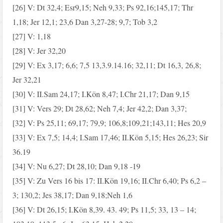
[26] V: Dt 32,4; Esr9,15; Neh 9,33; Ps 92,16;145,17; Thr
1,18; Jer 12,1; 23,6 Dan 3,27-28; 9,7; Tob 3,2
[27] V: 1,18
[28] V: Jer 32,20
[29] V: Ex 3,17; 6,6; 7,5 13,3.9.14.16; 32,11; Dt 16,3, 26,8;
Jer 32,21
[30] V: II.Sam 24,17; I.Kön 8,47; I.Chr 21,17; Dan 9,15
[31] V: Vers 29; Dt 28,62; Neh 7,4; Jer 42,2; Dan 3,37;
[32] V: Ps 25,11; 69,17; 79,9; 106,8;109,21;143,11; Hes 20,9
[33] V: Ex 7,5; 14,4; I.Sam 17,46; II.Kön 5,15; Hes 26,23; Sir
36.19
[34] V: Nu 6,27; Dt 28,10; Dan 9,18 -19
[35] V: Zu Vers 16 bis 17: II.Kön 19,16; II.Chr 6,40; Ps 6,2 –
3; 130,2; Jes 38,17; Dan 9,18;Neh 1,6
[36] V: Dt 26,15; I.Kön 8,39. 43. 49; Ps 11,5; 33, 13 – 14;