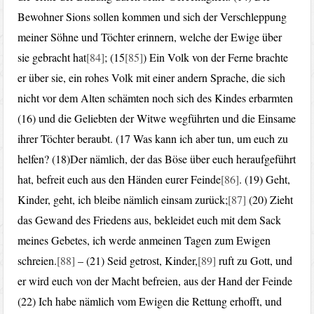
Bewohner Sions sollen kommen und sich der Verschleppung
meiner Söhne und Töchter erinnern, welche der Ewige über
sie gebracht hat
[84]
; (15
[85]
) Ein Volk von der Ferne brachte
er über sie, ein rohes Volk mit einer andern Sprache, die sich
nicht vor dem Alten schämten noch sich des Kindes erbarmten
(16) und die Geliebten der Witwe wegführten und die Einsame
ihrer Töchter beraubt. (17 Was kann ich aber tun, um euch zu
helfen? (18)Der nämlich, der das Böse über euch heraufgeführt
hat, befreit euch aus den Händen eurer Feinde
[86]
. (19) Geht,
Kinder, geht, ich bleibe nämlich einsam zurück;
[87]
(20) Zieht
das Gewand des Friedens aus, bekleidet euch mit dem Sack
meines Gebetes, ich werde anmeinen Tagen zum Ewigen
schreien.
[88]
– (21) Seid getrost, Kinder,
[89]
ruft zu Gott, und
er wird euch von der Macht befreien, aus der Hand der Feinde
(22) Ich habe nämlich vom Ewigen die Rettung erhofft, und