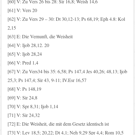
[60] V: Zu Vers 26 bis 28: Sir 16,8; Weish 14,6
[61] V: Vers 20
[62] V: Zu Vers 29 – 30: Dt 30,12-13; Ps 68,19; Eph 4.8: Kol
2,15
[63] E: Die Vernunft, die Weisheit
[64] V: Ijob 28,12. 20
[65] V: Ijob 28,24
[66] V: Pred 1,4
[67] V: Zu Vers34 bis 35: 6,58; Ps 147,4 Jes 40,26; 48,13; Ijob
25,3; Ps 147,4; Sir 43, 9-11; IV.Esr 16,57
[68] V: Ps 148,19
[69] V: Sir 24,8
[70] V: Spr 8,31; Ijob 1,14
[71] V: Sir 24,32
[72] E: Die Weisheit, die mit dem Gesetz identisch ist
[73] V: Lev 18,5; 20,22; Dt 4,1; Neh 9,29 Spr 4,4; Rom 10,5