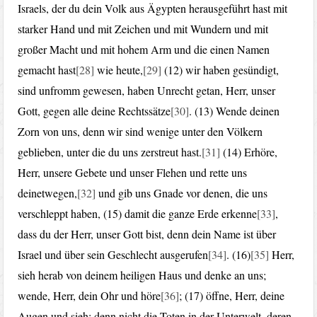
Israels, der du dein Volk aus Ägypten herausgeführt hast mit
starker Hand und mit Zeichen und mit Wundern und mit
großer Macht und mit hohem Arm und die einen Namen
gemacht hast
[28]
wie heute,
[29]
(12) wir haben gesündigt,
sind unfromm gewesen, haben Unrecht getan, Herr, unser
Gott, gegen alle deine Rechtssätze
[30]
. (13) Wende deinen
Zorn von uns, denn wir sind wenige unter den Völkern
geblieben, unter die du uns zerstreut hast.
[31]
(14) Erhöre,
Herr, unsere Gebete und unser Flehen und rette uns
deinetwegen,
[32]
und gib uns Gnade vor denen, die uns
verschleppt haben, (15) damit die ganze Erde erkenne
[33]
,
dass du der Herr, unser Gott bist, denn dein Name ist über
Israel und über sein Geschlecht ausgerufen
[34]
. (16)
[35]
Herr,
sieh herab von deinem heiligen Haus und denke an uns;
wende, Herr, dein Ohr und höre
[36]
; (17) öffne, Herr, deine
Augen und sieh; denn nicht die Toten in der Unterwelt, deren