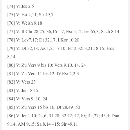
[74] V: Jes 2,5
[75] V: Est 4,11; Sir 49,7
[76] V: Weish 9,18
[77] V: II.Chr 28,25; 36,16 – 7; Esr 5,12; Jes 65,3; Sach 8,14
[78] V: Lev7,17; Dt 32,17; I.Kor 10.20
[79] V: Dt 32,18; Jes 1,2; 17,10; Jer 2,32; 3,21;18,15; Hos
8,14
[80] V: Zu Vers 9 bis 10: Vers 9.10. 14. 24
[81] V: Zu Vers 11 bis 12; IV.Esr 2,2-3
[82] V: Vers 23
[83] V: Jer 18,15
[84] V: Vers 9. 10. 24
[85] V: Zu Vers 15 bis 16: Dt 28,49 -50
[86] V: Jer 1,10; 24,6; 31,28; 32,42; 42,10;; 44,27; 45,4; Dan
9,14; AM 9,15; Sa 8,14 –15; Sir 49,11