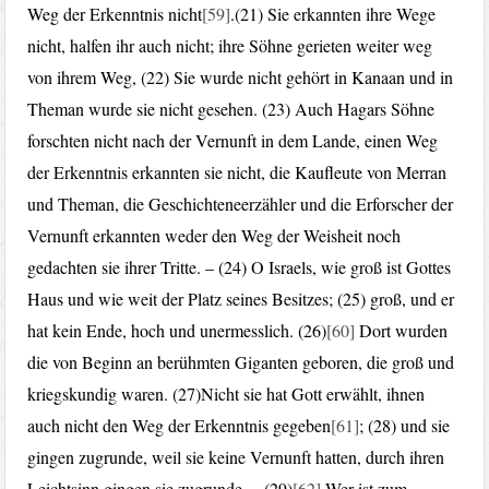
Weg der Erkenntnis nicht
[59]
.(21) Sie erkannten ihre Wege
nicht, halfen ihr auch nicht; ihre Söhne gerieten weiter weg
von ihrem Weg, (22) Sie wurde nicht gehört in Kanaan und in
Theman wurde sie nicht gesehen. (23) Auch Hagars Söhne
forschten nicht nach der Vernunft in dem Lande, einen Weg
der Erkenntnis erkannten sie nicht, die Kaufleute von Merran
und Theman, die Geschichteneerzähler und die Erforscher der
Vernunft erkannten weder den Weg der Weisheit noch
gedachten sie ihrer Tritte. – (24) O Israels, wie groß ist Gottes
Haus und wie weit der Platz seines Besitzes; (25) groß, und er
hat kein Ende, hoch und unermesslich. (26)
[60]
Dort wurden
die von Beginn an berühmten Giganten geboren, die groß und
kriegskundig waren. (27)Nicht sie hat Gott erwählt, ihnen
auch nicht den Weg der Erkenntnis gegeben
[61]
; (28) und sie
gingen zugrunde, weil sie keine Vernunft hatten, durch ihren
Leichtsinn gingen sie zugrunde. – (29)
[62]
Wer ist zum