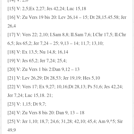
[15] V: 2,5;Ex 2,27; Jes 42,24; Luc 15,18
[16] V: Zu Vers 19 bis 20: Lev 26,14 – 15; Dt 28,15.45.58; Jer
26,4
[17] V: Vers 22; 2,10; I.Sam 8,8; II.Sam 7,6; I.Chr 17,5; II.Chr
6,5; Jes 65,2; Jer 7,24 – 25; 9,13 – 14; 11,7; 13,10;
[18] V: Ex 13,5; Nu 14,8; 16,14
[19] V: Jes 65,2; Jer 7,24; 25,4;
[20] V: Zu Vers 1 bis 2:Dan 9,12 – 13
[21] V: Lev 26,29; Dt 28,53; Jer 19,19; Hes 5,10
[22] V: Vers 17; Ex 9,27; 10,16;Dt 28,13; Ps 51,6; Jes 42,24;
Jer 7,24; Luc 15,18. 21;
[23] V: 1,15; Dt 9,7;
[24] V: Zu Vers 8 bis 20: Dan 9, 13 – 18
[25] V: Jer 1,10; 18,7; 24,6; 31,28; 42,10; 45,4; Am 9,^5; Sir
49,9