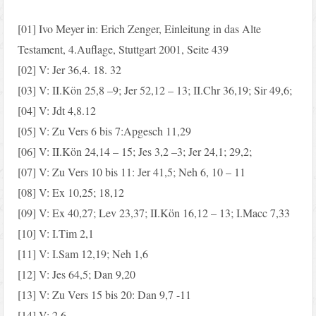
[01] Ivo Meyer in: Erich Zenger, Einleitung in das Alte
Testament, 4.Auflage, Stuttgart 2001, Seite 439
[02] V: Jer 36,4. 18. 32
[03] V: II.Kön 25,8 –9; Jer 52,12 – 13; II.Chr 36,19; Sir 49,6;
[04] V: Jdt 4,8.12
[05] V: Zu Vers 6 bis 7:Apgesch 11,29
[06] V: II.Kön 24,14 – 15; Jes 3,2 –3; Jer 24,1; 29,2;
[07] V: Zu Vers 10 bis 11: Jer 41,5; Neh 6, 10 – 11
[08] V: Ex 10,25; 18,12
[09] V: Ex 40,27; Lev 23,37; II.Kön 16,12 – 13; I.Macc 7,33
[10] V: I.Tim 2,1
[11] V: I.Sam 12,19; Neh 1,6
[12] V: Jes 64,5; Dan 9,20
[13] V: Zu Vers 15 bis 20: Dan 9,7 -11
[14] V: 2,6