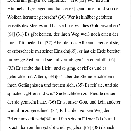
Himmel aufgestiegen und hat sie
[63]
genommen und von den
Wolken herunter gebracht? (30) Wer ist hinüber gefahren
jenseits des Meeres und hat sie für erwähltes Gold erworben?
[64]
(31) Es gibt keinen, der ihren Weg weiß noch einen der
ihren Tritt bedenkt.; (32) Aber der das All kennt, versteht sie,
er erforscht sie mit seiner Einsicht
[65]
; er hat die Erde bereitet
für ewige Zeit, er hat sie mit vierfüßigen Tieren erfüllt;
[66]
(33) Er sandte das Licht, und es ging, er rief es und es
gehorchte mit Zittern; (34)
[67]
aber die Sterne leuchteten in
ihren Gefängnissen und freuten sich, (35) Er reif sie, und sie
sprachen: „Hier sind wir.” Sie leuchteten zur Freude dessen,
der sie gemacht hatte. (36) Er ist unser Gott, und kein anderer
wird ihm zu gerechnet. (37) Er hat den ganzen Weg der
Erkenntnis erforscht
[68]
und ihn seinem Diener Jakob und
Israel, der von ihm geliebt wird, gegeben;
[69]
(38) danach