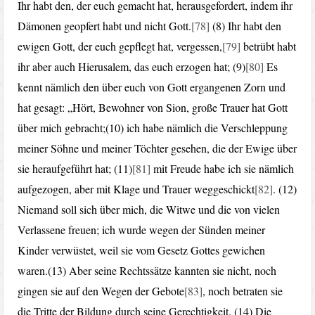
Ihr habt den, der euch gemacht hat, herausgefordert, indem ihr
Dämonen geopfert habt und nicht Gott.
[78]
(8) Ihr habt den
ewigen Gott, der euch gepflegt hat, vergessen,
[79]
betrübt habt
ihr aber auch Hierusalem, das euch erzogen hat; (9)
[80]
Es
kennt nämlich den über euch von Gott ergangenen Zorn und
hat gesagt: „Hört, Bewohner von Sion, große Trauer hat Gott
über mich gebracht;(10) ich habe nämlich die Verschleppung
meiner Söhne und meiner Töchter gesehen, die der Ewige über
sie heraufgeführt hat; (11)
[81]
mit Freude habe ich sie nämlich
aufgezogen, aber mit Klage und Trauer weggeschickt
[82]
. (12)
Niemand soll sich über mich, die Witwe und die von vielen
Verlassene freuen; ich wurde wegen der Sünden meiner
Kinder verwüstet, weil sie vom Gesetz Gottes gewichen
waren.(13) Aber seine Rechtssätze kannten sie nicht, noch
gingen sie auf den Wegen der Gebote
[83]
, noch betraten sie
die Tritte der Bildung durch seine Gerechtigkeit. (14) Die