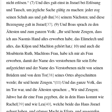
nicht erlösen.“ (7) Und dies galt einst in Jisrael bei Erlösung
und Tausch, um jegliche Sache gültig zu machen: jeder zog
seinen Schuh aus und gab ihn
[36]
seinem Nächsten; und diese
Bezeugung galt in Jisrael
[37]
. (9) Und Boas sprach zu den
Ältesten und zum ganzen Volk: „Ihr seid heute Zeugen, dass
ich aus Naomis Hand alles erworben habe, das Elimelech und
alles, das Kiljon und Machlon gehört hat,( 10) und auch die
Moabiterin Ruth, Machlons Frau, habe ich mir als Frau
erworben, damit der Name des verstorbenen für sein Erbe
aufgerichtet und der Name des Verstorbenen nicht von seinen
Brüdern und von dem Tor
[38]
seines Ortes abgeschnitten
werde; ihr seid heute Zeugen.“(11) Und das ganze Volk, das
im Tor war, und die Ältesten sprachen: „ Wir sind Zeugen;
Jahwe hat dir eine Frau gegeben, die in dein Haus kommt wie
Rachel
[39]
und wie Lea
[40]
, welche beide das Haus Jisrael
gebaut haben, und erlange Macht in Efrata, und ausgerufen