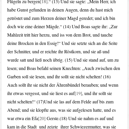
Flügeln zu bergen
[18]
.“ (13) Und sie sagte: „Mein Herr, ich
habe Gunst gefunden in deinen Augen, denn du hast mich
getröstet und zum Herzen deiner Magd geredet; und ich bin
doch wie eine deiner Mägde.“ (14) Und Boas sagte ihr: „Zur
Mahlzeit tritt hier herzu, und iss von dem Brot, und tauche
deine Brocken in den Essig!“ Und sie setzte sich an die Seite
der Schnitter, und er reichte ihr Röstkorn, und sie aß und
wurde satt und ließ noch übrig. (15) Und sie stand auf, um zu
lesen; und Boas befahl seinen Knechten: „Auch zwischen den
Garben soll sie lesen, und ihr sollt sie nicht schelten! (16)
Auch sollt ihr sie nicht der Ährenbündel berauben; und wenn
ihr etwas vergesst, und sie liest es auf
[19]
, und ihr sollt sie
nicht schelten!“ (17)Und sie las auf dem Felde auf bis zum
Abend; und sie klopfte aus, was sie aufgelesen hatte, und es
war etwa ein Efa
[20]
Gerste.(18) Und sie nahm es auf und
kam in die Stadt und zeigte ihrer Schwiegermutter, was sie