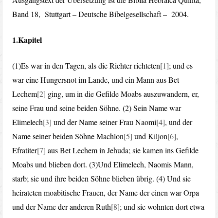
Band 18, Stuttgart – Deutsche Bibelgesellschaft – 2004.
1.Kapitel
(1)Es war in den Tagen, als die Richter richteten
[1]
; und es
war eine Hungersnot im Lande, und ein Mann aus Bet
Lechem
[2]
ging, um in die Gefilde Moabs auszuwandern, er,
seine Frau und seine beiden Söhne. (2) Sein Name war
Elimelech
[3]
und der Name seiner Frau Naomi
[4]
, und der
Name seiner beiden Söhne Machlon
[5]
und Kiljon
[6]
,
Efratiter
[7]
aus Bet Lechem in Jehuda; sie kamen ins Gefilde
Moabs und blieben dort. (3)Und Elimelech, Naomis Mann,
starb; sie und ihre beiden Söhne blieben übrig. (4) Und sie
heirateten moabitische Frauen, der Name der einen war Orpa
und der Name der anderen Ruth
[8]
; und sie wohnten dort etwa