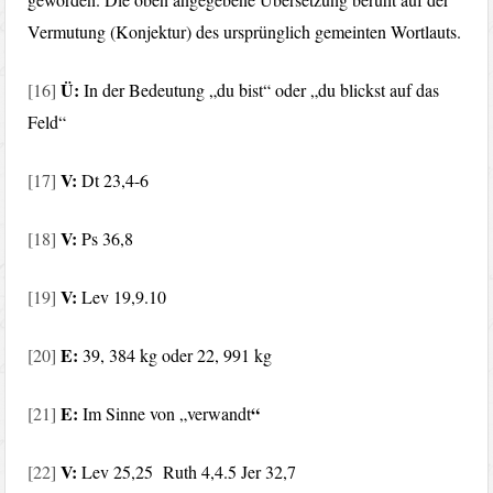
Vermutung (Konjektur) des ursprünglich gemeinten Wortlauts.
Ü:
[16]
In der Bedeutung „du bist“ oder „du blickst auf das
Feld“
V:
[17]
Dt 23,4-6
V:
[18]
Ps 36,8
V:
[19]
Lev 19,9.10
E:
[20]
39, 384 kg oder 22, 991 kg
E:
“
[21]
Im Sinne von „verwandt
V:
[22]
Lev 25,25 Ruth 4,4.5 Jer 32,7