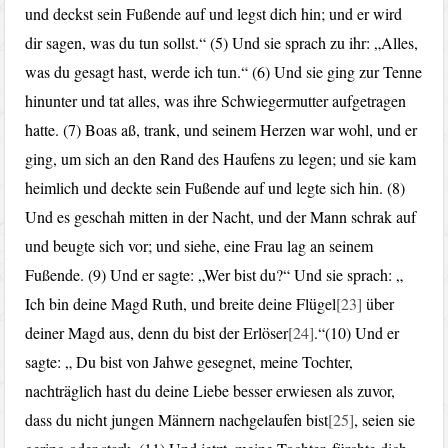
und deckst sein Fußende auf und legst dich hin; und er wird
dir sagen, was du tun sollst.“ (5) Und sie sprach zu ihr: „Alles,
was du gesagt hast, werde ich tun.“ (6) Und sie ging zur Tenne
hinunter und tat alles, was ihre Schwiegermutter aufgetragen
hatte. (7) Boas aß, trank, und seinem Herzen war wohl, und er
ging, um sich an den Rand des Haufens zu legen; und sie kam
heimlich und deckte sein Fußende auf und legte sich hin. (8)
Und es geschah mitten in der Nacht, und der Mann schrak auf
und beugte sich vor; und siehe, eine Frau lag an seinem
Fußende. (9) Und er sagte: „Wer bist du?“ Und sie sprach: „
Ich bin deine Magd Ruth, und breite deine Flügel
[23]
über
deiner Magd aus, denn du bist der Erlöser
[24]
.“(10) Und er
sagte: „ Du bist von Jahwe gesegnet, meine Tochter,
nachträglich hast du deine Liebe besser erwiesen als zuvor,
dass du nicht jungen Männern nachgelaufen bist
[25]
, seien sie