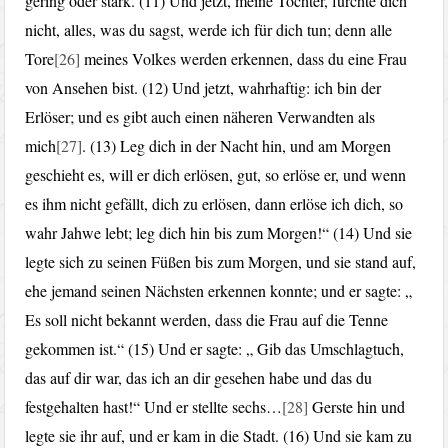
gering oder stark. (11) Und jetzt, meine Tochter, fürchte dich
nicht, alles, was du sagst, werde ich für dich tun; denn alle
Tore
[26]
meines Volkes werden erkennen, dass du eine Frau
von Ansehen bist. (12) Und jetzt, wahrhaftig: ich bin der
Erlöser; und es gibt auch einen näheren Verwandten als
mich
[27]
. (13) Leg dich in der Nacht hin, und am Morgen
geschieht es, will er dich erlösen, gut, so erlöse er, und wenn
es ihm nicht gefällt, dich zu erlösen, dann erlöse ich dich, so
wahr Jahwe lebt; leg dich hin bis zum Morgen!“ (14) Und sie
legte sich zu seinen Füßen bis zum Morgen, und sie stand auf,
ehe jemand seinen Nächsten erkennen konnte; und er sagte: „
Es soll nicht bekannt werden, dass die Frau auf die Tenne
gekommen ist.“ (15) Und er sagte: „ Gib das Umschlagtuch,
das auf dir war, das ich an dir gesehen habe und das du
festgehalten hast!“ Und er stellte sechs…
[28]
Gerste hin und
legte sie ihr auf, und er kam in die Stadt. (16) Und sie kam zu