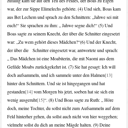
zufällig kam sie auf den Teil des Feldes, der Boas zu Eigen
war, der zur Sippe Elimelechs gehörte. (4) Und sieh, Boas kam
aus Bet Lechem und sprach zu den Schnittern: „Jahwe sei mit
euch!“ Sie sprachen zu ihm: „ Jahwe segne dich!“ (5) Und
Boas sagte zu seinem Knecht, der über die Schnitter eingesetzt
war: „Zu wem gehört dieses Mädchen?“(6) Und der Knecht,
der über die Schnitter eingesetzt war, antwortete und sprach:
„ Das Mädchen ist eine Moabiterin, die mit Naomi aus dem
Gefilde Moabs zurückgekehrt ist. (7) Sie hat gesagt: Ich will
doch aufsammeln, und ich sammele unter den Halmen
[13]
hinter den Schnittern. Und sie ist hingegangen und hat
gestanden
[14]
vom Morgen bis jetzt, soeben hat sie sich ein
wenig ausgeruht
[15]
“. (8) Und Boas sagte zu Ruth: „ Höre
doch, meine Tochter, du sollst nicht zum Aufsammeln auf dem
Feld hinterher gehen, du sollst auch nicht von hier weggehen;
vielmehr sollst du dich an meine Mägde halten. (9) Deine