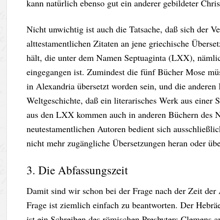
kann natürlich ebenso gut ein anderer gebildeter Chr
Nicht unwichtig ist auch die Tatsache, daß sich der 
alttestamentlichen Zitaten an jene griechische Übers
hält, die unter dem Namen Septuaginta (LXX), nämlich
eingegangen ist. Zumindest die fünf Bücher Mose müss
in Alexandria übersetzt worden sein, und die anderen B
Weltgeschichte, daß ein literarisches Werk aus einer 
aus den LXX kommen auch in anderen Büchern des Neu
neutestamentlichen Autoren bedient sich ausschließli
nicht mehr zugängliche Übersetzungen heran oder übe
3. Die Abfassungszeit
Damit sind wir schon bei der Frage nach der Zeit der
Frage ist ziemlich einfach zu beantworten. Der Hebräe
ist ein Schreiben des römischen Presbyters Clemens a