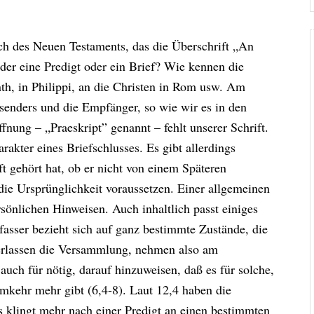
uch des Neuen Testaments, das die Überschrift „An
der eine Predigt oder ein Brief? Wie kennen die
th, in Philippi, an die Christen in Rom usw. Am
senders und die Empfänger, so wie wir es in den
fnung – „Praeskript” genannt – fehlt unserer Schrift.
rakter eines Briefschlusses. Es gibt allerdings
t gehört hat, ob er nicht von einem Späteren
die Ursprünglichkeit voraussetzen. Einer allgemeinen
sönlichen Hinweisen. Auch inhaltlich passt einiges
asser bezieht sich auf ganz bestimmte Zustände, die
 verlassen die Versammlung, nehmen also am
 auch für nötig, darauf hinzuweisen, daß es für solche,
kehr mehr gibt (6,4-8). Laut 12,4 haben die
s klingt mehr nach einer Predigt an einen bestimmten