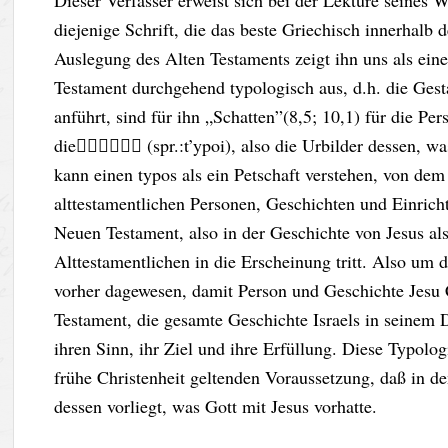
Dieser Verfasser erweist sich bei der Lektüre seines 
diejenige Schrift, die das beste Griechisch innerhalb
Auslegung des Alten Testaments zeigt ihn uns als eine
Testament durchgehend typologisch aus, d.h. die Gest
anführt, sind für ihn „Schatten”(8,5; 10,1) für die Pe
die (spr.:t’ypoi), also die Urbilder dessen, wa
kann einen typos als ein Petschaft verstehen, von d
alttestamentlichen Personen, Geschichten und Einric
Neuen Testament, also in der Geschichte von Jesus als
Alttestamentlichen in die Erscheinung tritt. Also um d
vorher dagewesen, damit Person und Geschichte Jesu C
Testament, die gesamte Geschichte Israels in seinem D
ihren Sinn, ihr Ziel und ihre Erfüllung. Diese Typolog
frühe Christenheit geltenden Voraussetzung, daß in d
dessen vorliegt, was Gott mit Jesus vorhatte.