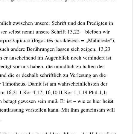
lich zwischen unserer Schrift und den Predigten in
er selbst nennt unsere Schrift 13,22 – bleiben wir
 παρακλησεωσ (lógos tés parakléseos = „Mahnrede”),
 Auch andere Berührungen lassen sich zeigen. 13,23
 er anscheinend im Augenblick noch verhindert ist.
digt vor uns haben, die mündlich zu halten der
d die er deshalb schriftlich zu Verlesung an die
 Timotheus. Damit ist am wahrscheinlichsten der
m 16,21 I.Kor 4,17; 16,10 II.Kor 1,1.19 Phil 1,1;
h betagt gewesen sein muß. Er ist – wie es hier heißt
tentlassung vorstellen kann. Mit ihm gemeinsam will
.