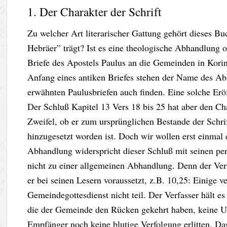
1. Der Charakter der Schrift
Zu welcher Art literarischer Gattung gehört dieses B
Hebräer” trägt? Ist es eine theologische Abhandlung o
Briefe des Apostels Paulus an die Gemeinden in Korin
Anfang eines antiken Briefes stehen der Name des Ab
erwähnten Paulusbriefen auch finden. Eine solche Eröf
Der Schluß Kapitel 13 Vers 18 bis 25 hat aber den Cha
Zweifel, ob er zum ursprünglichen Bestande der Schrif
hinzugesetzt worden ist. Doch wir wollen erst einmal 
Abhandlung widerspricht dieser Schluß mit seinen per
nicht zu einer allgemeinen Abhandlung. Denn der Verf
er bei seinen Lesern voraussetzt, z.B. 10,25: Einige
Gemeindegottesdienst nicht teil. Der Verfasser hält es
die der Gemeinde den Rücken gekehrt haben, keine Um
Empfänger noch keine blutige Verfolgung erlitten. Da