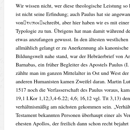
Wir wissen nicht, wer diese theologische Leistung so
ist nicht seine Erfindung; auch Paulus hat sie angewan
vonτυποιschreibt, aber hier haben wir es mit einer
Typologie zu tun. Übrigens hat man damit während des
etwas anzufangen gewusst. In den ältesten westlichen 
allmählich gelangt er zu Anerkennung als kanonische 
Bildungswelt nahe stand, war der Hebräerbrief von An
Barnabas, ein früher Begleiter des Apostels Paulus (I.
zählte man im ganzen Mittelalter in Ost und West der
anderen Humanisten kamen Zweifel daran. Martin Luth
1517 noch die Verfasserschaft des Paulus voraus, kam
19,1 I.Kor 1,12;3,4-6.22; 4,6; 16,12 vgl. Tit 3,13) de
verhältnismäßig am nächsten gekommen sein. „Verhäl
Testament bekannten Personen überhaupt einer als Ve
ehesten Apollos, der freilich dann schon recht bejahrt