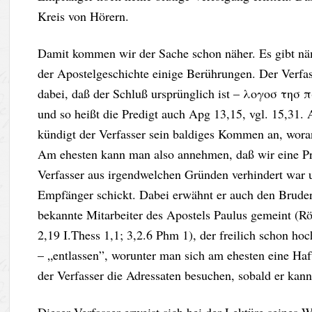
Kreis von Hörern.
Damit kommen wir der Sache schon näher. Es gibt näm
der Apostelgeschichte einige Berührungen. Der Verfass
dabei, daß der Schluß ursprünglich ist – λογοσ τησ
und so heißt die Predigt auch Apg 13,15, vgl. 15,31.
kündigt der Verfasser sein baldiges Kommen an, woran
Am ehesten kann man also annehmen, daß wir eine Pre
Verfasser aus irgendwelchen Gründen verhindert war un
Empfänger schickt. Dabei erwähnt er auch den Bruder
bekannte Mitarbeiter des Apostels Paulus gemeint (Rö
2,19 I.Thess 1,1; 3,2.6 Phm 1), der freilich schon hoc
– „entlassen”, worunter man sich am ehesten eine Haf
der Verfasser die Adressaten besuchen, sobald er kann