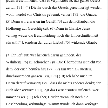
jedem Beschnittenen, dass er verpflichtet ist, das ganze Gesetz
zu tun
[171]
. (4) Die ihr durch das Gesetz gerechtfertigt werden
wollt, werdet von Christos getrennt, verliert
[172]
die Gnade.
(5) Denn wir erwarten im Geist
[173]
aus dem Glauben die
Hoffnung auf Gerechtigkeit. (6) Denn in Christos Jesus
vermag weder die Beschneidung noch die Unbeschnittenheit
etwas
[174]
, sondern der durch Liebe
[175]
wirkende Glaube.
(7) Ihr lieft gut; wer hat euch daran gehindert, der
Wahrheit
[176]
zu gehorchen? (8) Die Überredung ist nicht von
dem, der euch berufen hat
[177]
. (9) Ein wenig Sauerteig
durchsäuert den ganzen Teig
[178]
.(10) Ich habe mich im
Herrn darauf verlassen
[179]
, dass ihr nichts anderes denkt; der
euch aber verwirrt
[180]
, legt das Gerichtsurteil auf euch, wer
immer es sei. (11) Ich aber, Brüder, wenn ich noch die
Beschneidung verkündigte, warum würde ich dann verfolgt?