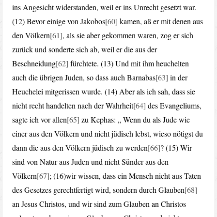
ins Angesicht widerstanden, weil er ins Unrecht gesetzt war.
(12) Bevor einige von Jakobos
[60]
kamen, aß er mit denen aus
den Völkern
[61]
, als sie aber gekommen waren, zog er sich
zurück und sonderte sich ab, weil er die aus der
Beschneidung
[62]
fürchtete. (13) Und mit ihm heuchelten
auch die übrigen Juden, so dass auch Barnabas
[63]
in der
Heuchelei mitgerissen wurde. (14) Aber als ich sah, dass sie
nicht recht handelten nach der Wahrheit
[64]
des Evangeliums,
sagte ich vor allen
[65]
zu Kephas: „ Wenn du als Jude wie
einer aus den Völkern und nicht jüdisch lebst, wieso nötigst du
dann die aus den Völkern jüdisch zu werden
[66]
? (15) Wir
sind von Natur aus Juden und nicht Sünder aus den
Völkern
[67]
; (16)wir wissen, dass ein Mensch nicht aus Taten
des Gesetzes gerechtfertigt wird, sondern durch Glauben
[68]
an Jesus Christos, und wir sind zum Glauben an Christos