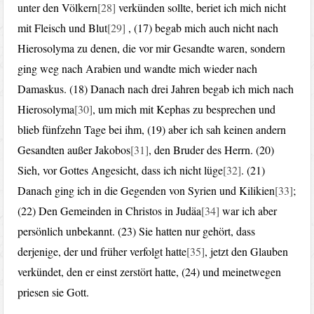
unter den Völkern
[28]
verkünden sollte, beriet ich mich nicht
mit Fleisch und Blut
[29]
, (17) begab mich auch nicht nach
Hierosolyma zu denen, die vor mir Gesandte waren, sondern
ging weg nach Arabien und wandte mich wieder nach
Damaskus. (18) Danach nach drei Jahren begab ich mich nach
Hierosolyma
[30]
, um mich mit Kephas zu besprechen und
blieb fünfzehn Tage bei ihm, (19) aber ich sah keinen andern
Gesandten außer Jakobos
[31]
, den Bruder des Herrn. (20)
Sieh, vor Gottes Angesicht, dass ich nicht lüge
[32]
. (21)
Danach ging ich in die Gegenden von Syrien und Kilikien
[33]
;
(22) Den Gemeinden in Christos in Judäa
[34]
war ich aber
persönlich unbekannt. (23) Sie hatten nur gehört, dass
derjenige, der und früher verfolgt hatte
[35]
, jetzt den Glauben
verkündet, den er einst zerstört hatte, (24) und meinetwegen
priesen sie Gott.