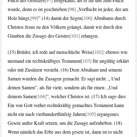
Fluch des Gesetzes
[97]
freigekauft, als er für uns zum Fluch
wurde, denn es ist geschrieben:
[98]
„Verflucht ist jeder, der am
Holz hängt,
[99]
” (14) damit der Segen
[100]
Abrahams durch
Christos Jesus zu den Völkern gelangt, damit wir durch den
Glauben die Zusage des Geistes
[101]
erlangen.
(15) Brüder, ich rede auf menschliche Weise
[102]
: ebenso wie
niemand ein rechtskräftiges Testament
[103]
für ungültig erklärt
oder mit Zusätzen versieht. (16) Dem Abraham und seinem
Samen wurden die Zusagen gemacht. Er sagt nicht: „ Und
deinen Samen”, als für viele, sondern als für einen: „Und
deinem Samen
[104]
”, welcher Christos ist. (17) Ich sage dies:
Ein von Gott vorher rechtskräftig gemachtes Testament kann
nicht ein nach vierhundertfünfzig Jahren
[105]
ergangenes
Gesetz außer Kraft setzen, um die Zusage aufzuheben. (18)
Wenn nämlich das Erbe aus dem gesetz ist, dann ist es nicht