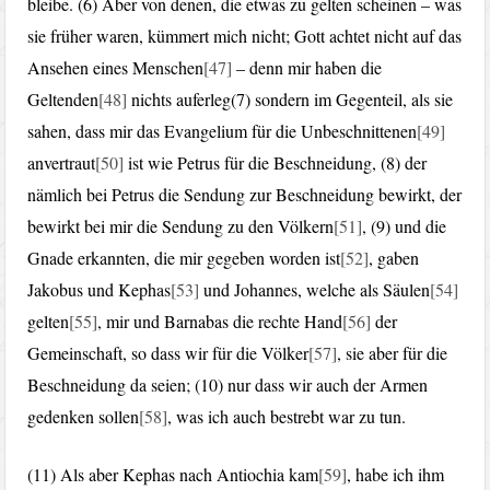
bleibe. (6) Aber von denen, die etwas zu gelten scheinen – was
sie früher waren, kümmert mich nicht; Gott achtet nicht auf das
Ansehen eines Menschen
[47]
– denn mir haben die
Geltenden
[48]
nichts auferleg(7) sondern im Gegenteil, als sie
sahen, dass mir das Evangelium für die Unbeschnittenen
[49]
anvertraut
[50]
ist wie Petrus für die Beschneidung, (8) der
nämlich bei Petrus die Sendung zur Beschneidung bewirkt, der
bewirkt bei mir die Sendung zu den Völkern
[51]
, (9) und die
Gnade erkannten, die mir gegeben worden ist
[52]
, gaben
Jakobus und Kephas
[53]
und Johannes, welche als Säulen
[54]
gelten
[55]
, mir und Barnabas die rechte Hand
[56]
der
Gemeinschaft, so dass wir für die Völker
[57]
, sie aber für die
Beschneidung da seien; (10) nur dass wir auch der Armen
gedenken sollen
[58]
, was ich auch bestrebt war zu tun.
(11) Als aber Kephas nach Antiochia kam
[59]
, habe ich ihm