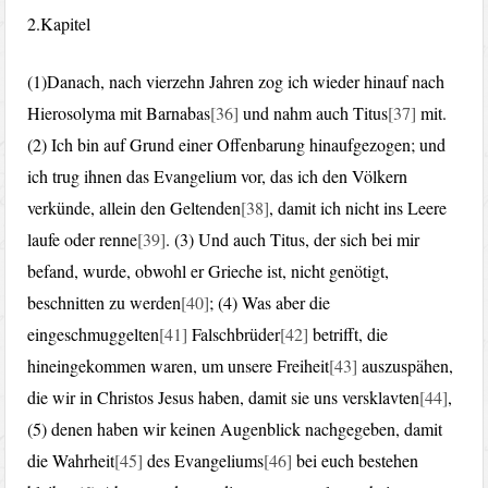
2.Kapitel
(1)Danach, nach vierzehn Jahren zog ich wieder hinauf nach
Hierosolyma mit Barnabas
[36]
und nahm auch Titus
[37]
mit.
(2) Ich bin auf Grund einer Offenbarung hinaufgezogen; und
ich trug ihnen das Evangelium vor, das ich den Völkern
verkünde, allein den Geltenden
[38]
, damit ich nicht ins Leere
laufe oder renne
[39]
. (3) Und auch Titus, der sich bei mir
befand, wurde, obwohl er Grieche ist, nicht genötigt,
beschnitten zu werden
[40]
; (4) Was aber die
eingeschmuggelten
[41]
Falschbrüder
[42]
betrifft, die
hineingekommen waren, um unsere Freiheit
[43]
auszuspähen,
die wir in Christos Jesus haben, damit sie uns versklavten
[44]
,
(5) denen haben wir keinen Augenblick nachgegeben, damit
die Wahrheit
[45]
des Evangeliums
[46]
bei euch bestehen