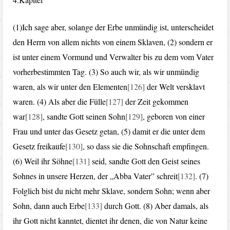
(1)Ich sage aber, solange der Erbe unmündig ist, unterscheidet
den Herrn von allem nichts von einem Sklaven, (2) sondern er
ist unter einem Vormund und Verwalter bis zu dem vom Vater
vorherbestimmten Tag. (3) So auch wir, als wir unmündig
waren, als wir unter den Elementen
[126]
der Welt versklavt
waren. (4) Als aber die Fülle
[127]
der Zeit gekommen
war
[128]
, sandte Gott seinen Sohn
[129]
, geboren von einer
Frau und unter das Gesetz getan, (5) damit er die unter dem
Gesetz freikaufe
[130]
, so dass sie die Sohnschaft empfingen.
(6) Weil ihr Söhne
[131]
seid, sandte Gott den Geist seines
Sohnes in unsere Herzen, der „Abba Vater” schreit
[132]
. (7)
Folglich bist du nicht mehr Sklave, sondern Sohn; wenn aber
Sohn, dann auch Erbe
[133]
durch Gott. (8) Aber damals, als
ihr Gott nicht kanntet, dientet ihr denen, die von Natur keine