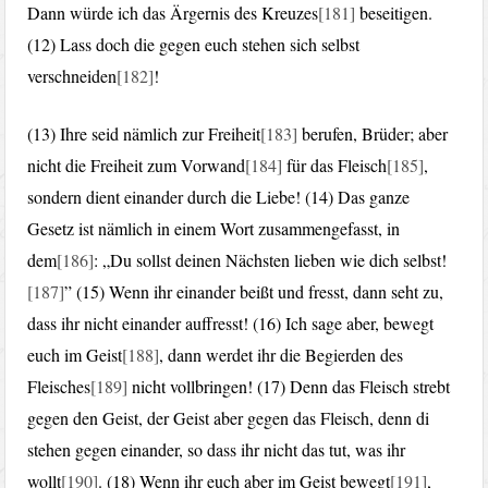
Dann würde ich das Ärgernis des Kreuzes
[181]
beseitigen.
(12) Lass doch die gegen euch stehen sich selbst
verschneiden
[182]
!
(13) Ihre seid nämlich zur Freiheit
[183]
berufen, Brüder; aber
nicht die Freiheit zum Vorwand
[184]
für das Fleisch
[185]
,
sondern dient einander durch die Liebe! (14) Das ganze
Gesetz ist nämlich in einem Wort zusammengefasst, in
dem
[186]
: „Du sollst deinen Nächsten lieben wie dich selbst!
[187]
” (15) Wenn ihr einander beißt und fresst, dann seht zu,
dass ihr nicht einander auffresst! (16) Ich sage aber, bewegt
euch im Geist
[188]
, dann werdet ihr die Begierden des
Fleisches
[189]
nicht vollbringen! (17) Denn das Fleisch strebt
gegen den Geist, der Geist aber gegen das Fleisch, denn di
stehen gegen einander, so dass ihr nicht das tut, was ihr
wollt
[190]
. (18) Wenn ihr euch aber im Geist bewegt
[191]
,