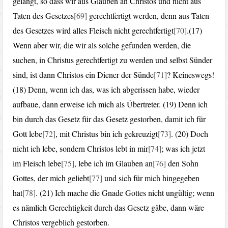
gelangt, so dass wir aus Glauben an Christos und nicht aus
Taten des Gesetzes
[69]
gerechtfertigt werden, denn aus Taten
des Gesetzes wird alles Fleisch nicht gerechtfertigt
[70]
.(17)
Wenn aber wir, die wir als solche gefunden werden, die
suchen, in Christus gerechtfertigt zu werden und selbst Sünder
sind, ist dann Christos ein Diener der Sünde
[71]
? Keineswegs!
(18) Denn, wenn ich das, was ich abgerissen habe, wieder
aufbaue, dann erweise ich mich als Übertreter. (19) Denn ich
bin durch das Gesetz für das Gesetz gestorben, damit ich für
Gott lebe
[72]
, mit Christus bin ich gekreuzigt
[73]
. (20) Doch
nicht ich lebe, sondern Christos lebt in mir
[74]
; was ich jetzt
im Fleisch lebe
[75]
, lebe ich im Glauben an
[76]
den Sohn
Gottes, der mich geliebt
[77]
und sich für mich hingegeben
hat
[78]
. (21) Ich mache die Gnade Gottes nicht ungültig; wenn
es nämlich Gerechtigkeit durch das Gesetz gäbe, dann wäre
Christos vergeblich gestorben.