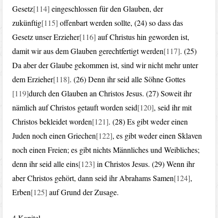
Gesetz
[114]
eingeschlossen für den Glauben, der
zukünftig
[115]
offenbart werden sollte, (24) so dass das
Gesetz unser Erzieher
[116]
auf Christus hin geworden ist,
damit wir aus dem Glauben gerechtfertigt werden
[117]
. (25)
Da aber der Glaube gekommen ist, sind wir nicht mehr unter
dem Erzieher
[118]
. (26) Denn ihr seid alle Söhne Gottes
[119]
durch den Glauben an Christos Jesus. (27) Soweit ihr
nämlich auf Christos getauft worden seid
[120]
, seid ihr mit
Christos bekleidet worden
[121]
. (28) Es gibt weder einen
Juden noch einen Griechen
[122]
, es gibt weder einen Sklaven
noch einen Freien; es gibt nichts Männliches und Weibliches;
denn ihr seid alle eins
[123]
in Christos Jesus. (29) Wenn ihr
aber Christos gehört, dann seid ihr Abrahams Samen
[124]
,
Erben
[125]
auf Grund der Zusage.
4.Kapitel