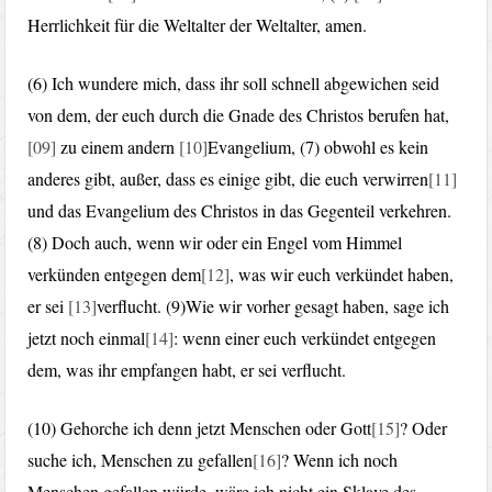
Herrlichkeit für die Weltalter der Weltalter, amen.
(6) Ich wundere mich, dass ihr soll schnell abgewichen seid
von dem, der euch durch die Gnade des Christos berufen hat,
[09]
zu einem andern
[10]
Evangelium, (7) obwohl es kein
anderes gibt, außer, dass es einige gibt, die euch verwirren
[11]
und das Evangelium des Christos in das Gegenteil verkehren.
(8) Doch auch, wenn wir oder ein Engel vom Himmel
verkünden entgegen dem
[12]
, was wir euch verkündet haben,
er sei
[13]
verflucht. (9)Wie wir vorher gesagt haben, sage ich
jetzt noch einmal
[14]
: wenn einer euch verkündet entgegen
dem, was ihr empfangen habt, er sei verflucht.
(10) Gehorche ich denn jetzt Menschen oder Gott
[15]
? Oder
suche ich, Menschen zu gefallen
[16]
? Wenn ich noch
Menschen gefallen würde, wäre ich nicht ein Sklave des