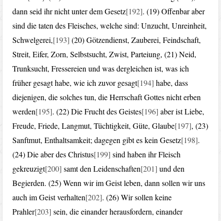
dann seid ihr nicht unter dem Gesetz
[192]
. (19) Offenbar aber
sind die taten des Fleisches, welche sind: Unzucht, Unreinheit,
Schwelgerei,
[193]
(20) Götzendienst, Zauberei, Feindschaft,
Streit, Eifer, Zorn, Selbstsucht, Zwist, Parteiung, (21) Neid,
Trunksucht, Fressereien und was dergleichen ist, was ich
früher gesagt habe, wie ich zuvor gesagt
[194]
habe, dass
diejenigen, die solches tun, die Herrschaft Gottes nicht erben
werden
[195]
. (22) Die Frucht des Geistes
[196]
aber ist Liebe,
Freude, Friede, Langmut, Tüchtigkeit, Güte, Glaube
[197]
, (23)
Sanftmut, Enthaltsamkeit; dagegen gibt es kein Gesetz
[198]
.
(24) Die aber des Christus
[199]
sind haben ihr Fleisch
gekreuzigt
[200]
samt den Leidenschaften
[201]
und den
Begierden. (25) Wenn wir im Geist leben, dann sollen wir uns
auch im Geist verhalten
[202]
. (26) Wir sollen keine
Prahler
[203]
sein, die einander herausfordern, einander