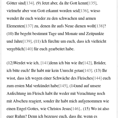
Götter sind
[134]
. (9) Jetzt aber, da ihr Gott kennt
[135]
,
vielmehr aber von Gott erkannt worden seid
[136]
, wieso
wendet ihr euch wieder zu den schwachen und armen
Elementen
[137]
zu, denen ihr aufs Neue dienen wollt
[138]
?
(10) Ihr begeht bestimmt Tage und Monate und Zeitpunkte
und Jahre
[139]
, (11) Ich fürchte um euch, dass ich vielleicht
vergeblich
[140]
für euch gearbeitet habe.
(12)Werdet wie ich,
[141]
denn ich bin wie ihr
[142]
, Brüder,
ich bitte euch! Ihr habt mir kein Unrecht getan
[143]
. (13) Ihr
wisst, dass ich wegen einer Schwäche des Fleisches
[144]
euch
zum ersten Mal verkündet habe
[145]
, (14)und auf unsere
Anfechtung im Fleisch habt ihr weder mit Verachtung noch
mit Abscheu reagiert, sonder ihr habt mich aufgenommen wie
einen Engel Gottes, wie Christos Jesus
[146]
.. (15) Wo ist also
euer Ruhm? Denn ich bezeuge euch, dass ihr, wenn es