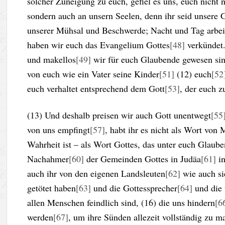
solcher Zuneigung zu euch, gefiel es uns, euch nicht
sondern auch an unsern Seelen, denn ihr seid unsere 
unserer Mühsal und Beschwerde; Nacht und Tag arbei
haben wir euch das Evangelium Gottes
[48]
verkündet.
und makellos
[49]
wir für euch Glaubende gewesen sind
von euch wie ein Vater seine Kinder
[51]
(12) euch
[52
euch verhaltet entsprechend dem Gott
[53]
, der euch z
(13) Und deshalb preisen wir auch Gott unentwegt
[55
von uns empfingt
[57]
, habt ihr es nicht als Wort von
Wahrheit ist – als Wort Gottes, das unter euch Glaube
Nachahmer
[60]
der Gemeinden Gottes in Judäa
[61]
in
auch ihr von den eigenen Landsleuten
[62]
wie auch si
getötet haben
[63]
und die Gottessprecher
[64]
und die 
allen Menschen feindlich sind, (16) die uns hindern
[6
werden
[67]
, um ihre Sünden allezeit vollständig zu 