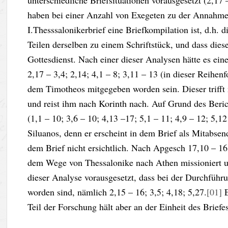
unterschiedliche Briefsituationen vorausgesetzt (2,1
haben bei einer Anzahl von Exegeten zu der Annahme 
I.Thesssalonikerbrief eine Briefkompilation ist, d.h
Teilen derselben zu einem Schriftstück, und dass die
Gottesdienst. Nach einer dieser Analysen hätte es ein
2,17 – 3,4; 2,14; 4,1 – 8; 3,11 – 13 (in dieser Reihe
dem Timotheos mitgegeben worden sein. Dieser trifft
und reist ihm nach Korinth nach. Auf Grund des Beri
(1,1 – 10; 3,6 – 10; 4,13 –17; 5,1 – 11; 4,9 – 12; 5,12
Siluanos, denn er erscheint in dem Brief als Mitabsen
dem Brief nicht ersichtlich. Nach Apgesch 17,10 – 16 
dem Wege von Thessalonike nach Athen missioniert u
dieser Analyse vorausgesetzt, dass bei der Durchfü
worden sind, nämlich 2,15 – 16; 3,5; 4,18; 5,27.
[01]
E
Teil der Forschung hält aber an der Einheit des Briefe