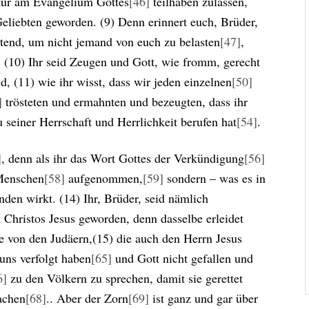
 nur am Evangelium Gottes
[46]
teilhaben zulassen,
Geliebten geworden. (9) Denn erinnert euch, Brüder,
tend, um nicht jemand von euch zu belasten
[47]
,
 (10) Ihr seid Zeugen und Gott, wie fromm, gerecht
, (11) wie ihr wisst, dass wir jeden einzelnen
[50]
]
trösteten und ermahnten und bezeugten, dass ihr
u seiner Herrschaft und Herrlichkeit berufen hat
[54]
.
]
, denn als ihr das Wort Gottes der Verkündigung
[56]
 Menschen
[58]
aufgenommen,
[59]
sondern – was es in
nden wirkt. (14) Ihr, Brüder, seid nämlich
 Christos Jesus geworden, denn dasselbe erleidet
e von den Judäern,(15) die auch den Herrn Jesus
uns verfolgt haben
[65]
und Gott nicht gefallen und
6]
zu den Völkern zu sprechen, damit sie gerettet
machen
[68]
.. Aber der Zorn
[69]
ist ganz und gar über