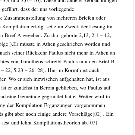
7 – 3,4 und 3,6 – 10). Diese und andere Beobachtungen
geführt, dass der uns vorliegende
. die Zusammenstellung von mehreren Briefen oder
se Kompilation erfolgt sei zum Zweck der Lesung im
en Brief A gegeben. Zu ihm gehörte 2,13; 2,1 – 12;
nfolge!).Er müsste in Athen geschrieben worden und
 nach seiner Rückkehr Paulus nicht mehr in Athen an
chtes von Timotheos schreibt Paulus nun den Brief B
 – 22; 5,23 – 26. 28). Hier in Korinth ist auch
der. Wo er sich inzwischen aufgehalten hat, ist aus
ist er zunächst in Beroia geblieben, wo Paulus auf
nd eine Gemeinde gegründet hatte. Weiter wird in
hrung der Kompilation Ergänzungen vorgenommen
s gibt aber noch einige andere Vorschläge
[02]
. Ein
s fest und lehnt Kompilationstheorien ab.
[03]