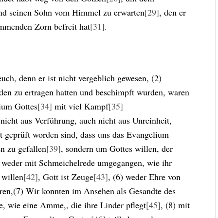
nd seinen Sohn vom Himmel zu erwarten
[29]
, den er
ommenden Zorn befreit hat
[31]
.
uch, denn er ist nicht vergeblich gewesen, (2)
den zu ertragen hatten und beschimpft wurden, waren
lium Gottes
[34]
mit viel Kampf
[35]
nicht aus Verführung, auch nicht aus Unreinheit,
tt geprüft worden sind, dass uns das Evangelium
n zu gefallen
[39]
, sondern um Gottes willen, der
s weder mit Schmeichelrede umgegangen, wie ihr
 willen
[42]
, Gott ist Zeuge
[43]
, (6) weder Ehre von
ren,(7) Wir konnten im Ansehen als Gesandte des
e, wie eine Amme,, die ihre Linder pflegt
[45]
, (8) mit