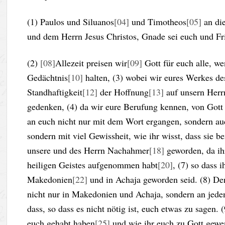
(1) Paulos und Siluanos
[04]
und Timotheos
[05]
an di
und dem Herrn Jesus Christos, Gnade sei euch und Fr
(2)
[08]
Allezeit preisen wir
[09]
Gott für euch alle, w
Gedächtnis
[10]
halten, (3) wobei wir eures Werkes d
Standhaftigkeit
[12]
der Hoffnung
[13]
auf unsern Herr
gedenken, (4) da wir eure Berufung kennen, von Gott 
an euch nicht nur mit dem Wort ergangen, sondern au
sondern mit viel Gewissheit, wie ihr wisst, dass sie b
unsere und des Herrn Nachahmer
[18]
geworden, da ih
heiligen Geistes aufgenommen habt
[20]
, (7) so dass 
Makedonien
[22]
und in Achaja geworden seid. (8) De
nicht nur in Makedonien und Achaja, sondern an jede
dass, so dass es nicht nötig ist, euch etwas zu sagen
euch gehabt haben
[25]
und wie ihr euch zu Gott gewe