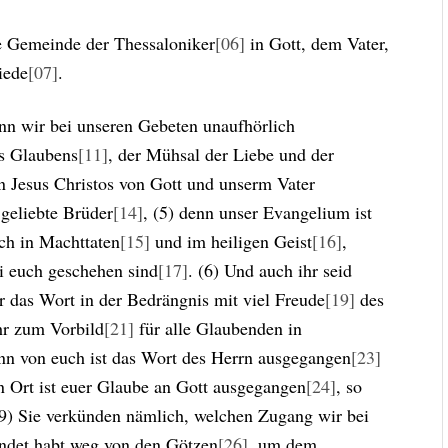
e Gemeinde der Thessaloniker
[06]
in Gott, dem Vater,
iede
[07]
.
enn wir bei unseren Gebeten unaufhörlich
es Glaubens
[11]
, der Mühsal der Liebe und der
n Jesus Christos von Gott und unserm Vater
geliebte Brüder
[14]
, (5) denn unser Evangelium ist
ch in Machttaten
[15]
und im heiligen Geist
[16]
,
ei euch geschehen sind
[17]
. (6) Und auch ihr seid
r das Wort in der Bedrängnis mit viel Freude
[19]
des
ihr zum Vorbild
[21]
für alle Glaubenden in
nn von euch ist das Wort des Herrn ausgegangen
[23]
n Ort ist euer Glaube an Gott ausgegangen
[24]
, so
. (9) Sie verkünden nämlich, welchen Zugang wir bei
ndet habt weg von den Götzen
[26]
, um dem