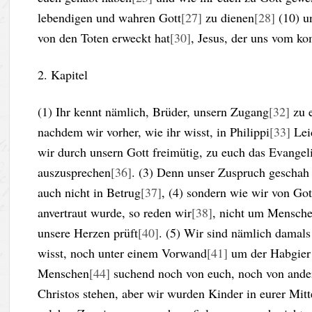
lebendigen und wahren Gott
[27]
zu dienen
[28]
(10) u
von den Toten erweckt hat
[30]
, Jesus, der uns vom k
2. Kapitel
(1) Ihr kennt nämlich, Brüder, unsern Zugang
[32]
zu e
nachdem wir vorher, wie ihr wisst, in Philippi
[33]
Lei
wir durch unsern Gott freimütig, zu euch das Evange
auszusprechen
[36]
. (3) Denn unser Zuspruch geschah 
auch nicht in Betrug
[37]
, (4) sondern wie wir von Go
anvertraut wurde, so reden wir
[38]
, nicht um Mensche
unsere Herzen prüft
[40]
. (5) Wir sind nämlich damal
wisst, noch unter einem Vorwand
[41]
um der Habgier
Menschen
[44]
suchend noch von euch, noch von ande
Christos stehen, aber wir wurden Kinder in eurer Mitt